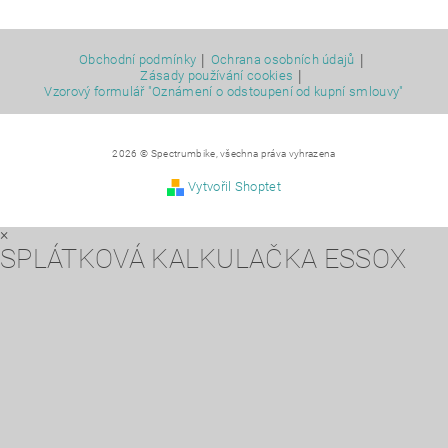
|
|
Obchodní podmínky
Ochrana osobních údajů
|
Zásady používání cookies
Vzorový formulář "Oznámení o odstoupení od kupní smlouvy"
2026 © Spectrumbike, všechna práva vyhrazena
Vytvořil Shoptet
×
SPLÁTKOVÁ KALKULAČKA ESSOX