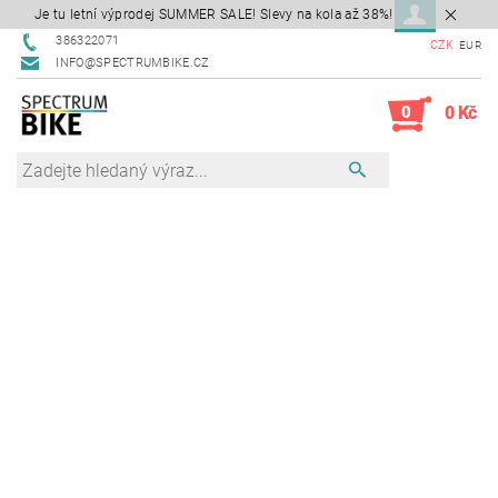
Je tu letní výprodej SUMMER SALE! Slevy na kola až 38%!
386322071
CZK
EUR
INFO@SPECTRUMBIKE.CZ
0
0 Kč