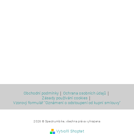
|
|
Obchodní podmínky
Ochrana osobních údajů
|
Zásady používání cookies
Vzorový formulář "Oznámení o odstoupení od kupní smlouvy"
2026 © Spectrumbike, všechna práva vyhrazena
Vytvořil Shoptet