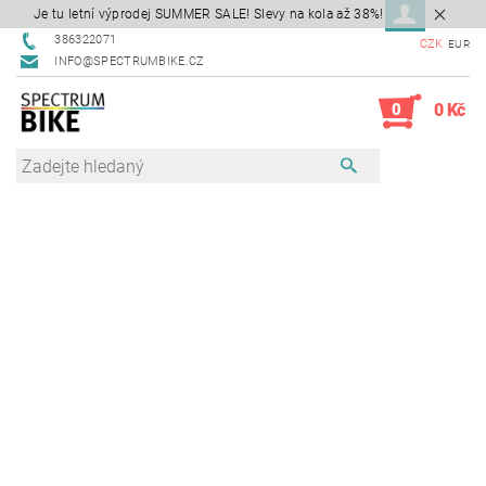
Je tu letní výprodej SUMMER SALE! Slevy na kola až 38%!
386322071
CZK
EUR
INFO@SPECTRUMBIKE.CZ
0
0 Kč