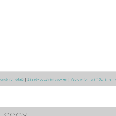
|
|
osobních údajů
Zásady používání cookies
Vzorový formulář "Oznámení 