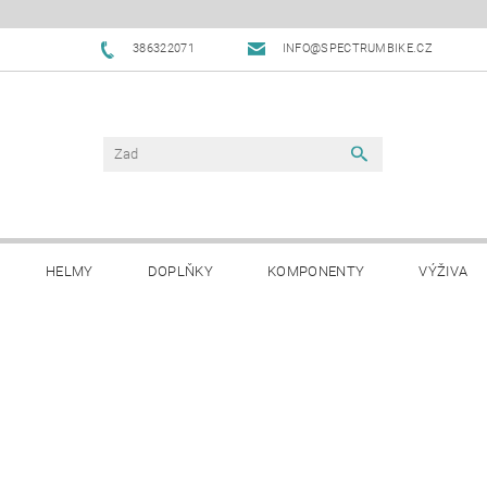
386322071
INFO@SPECTRUMBIKE.CZ
HELMY
DOPLŇKY
KOMPONENTY
VÝŽIVA
OBCHODNÍ PODMÍNKY
NAPIŠTE NÁM
BLOG