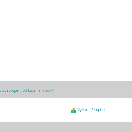
o odstoupení od kupní smlouvy"
Vytvořil Shoptet