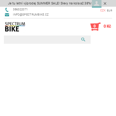
Je tu letní výprodej SUMMER SALE! Slevy na kola až 38%!
386322071
CZK
EUR
INFO@SPECTRUMBIKE.CZ
0
0 Kč