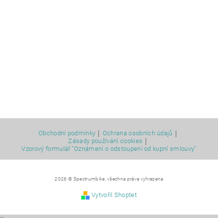
|
|
Obchodní podmínky
Ochrana osobních údajů
|
Zásady používání cookies
Vzorový formulář "Oznámení o odstoupení od kupní smlouvy"
2026 © Spectrumbike, všechna práva vyhrazena
Vytvořil Shoptet