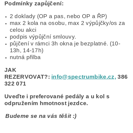
Podmínky zapůjčení:
2 doklady (OP a pas, nebo OP a ŘP)
max 2 kola na osobu, max 2 výpůjčky/os za
celou akci
podpis výpůjční smlouvy.
půjčení v rámci 3h okna je bezplatné. (10-
13h, 14-17h)
nutná přilba
JAK
REZERVOVAT?:
info@spectrumbike.cz,
386
322 071
Uveďte i preferované pedály a u kol s
odpružením hmotnost jezdce.
Budeme se na vás těšit :)