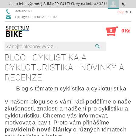
Je tu letní výprodej SUMMER SALE! Slevy na kola až 38%!
386322071
CZK
EUR
INFO@SPECTRUMBIKE.CZ
0
0 Kč
BLOG - CYKLISTIKA A
CYKLOTURISTIKA - NOVINKY A
RECENZE
Blog s tématem cyklistika a cykloturistika
V našem blogu se s vámi rádi podělíme o naše
zkušenosti, znalosti a nadšení pro cyklistiku a
cykloturistiku. Chceme vás informovat,
motivovat a bavit. Proto vám přinášíme
pravidelně nové články
o různých tématech