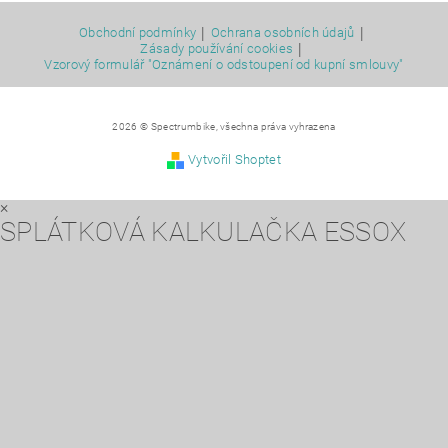
|
|
Obchodní podmínky
Ochrana osobních údajů
|
Zásady používání cookies
Vzorový formulář "Oznámení o odstoupení od kupní smlouvy"
2026 © Spectrumbike, všechna práva vyhrazena
Vytvořil Shoptet
×
SPLÁTKOVÁ KALKULAČKA ESSOX