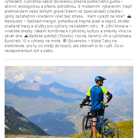
výhledem, cyklistika nabízí dovolenou přesně podle tvého gusta –
aktivní, ekologickou a přesto pohodlnou. S moderním vybavením (např.
elektrokolem nebo lehkým gravel bikem od Specialized) zvládne i
úplný začátečník vícedenní výlet bez stresu. Kam vyrazit na kole? 🏔
Rakousko – Salzkammergut: pohádková krajina jezer a kopců, skvěle
značené trasy a služby pro cyklisty na každém rohu. 🍷 Jižní Morava –
vinařské stezky: ideální kombinace cyklistiky, kultury a sklenky vína na
závěr dne. 🌊 Baltské pobřeží (Polsko): rovina, čerstvý vítr a cyklotrasa
EuroVelo 10 s výhledy na moře. 🧭 Slovensko – Nízké Tatry na
elektrokole: pro ty, co chtějí do kopců, ale zároveň si to i užít. Co si
nezapomenout vzít s sebo...