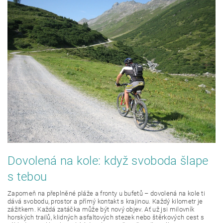
Dovolená na kole: když svoboda šlape
s tebou
Zapomeň na přeplněné pláže a fronty u bufetů – dovolená na kole ti
dává svobodu, prostor a přímý kontakt s krajinou. Každý kilometr je
zážitkem. Každá zatáčka může být nový objev. Ať už jsi milovník
horských trailů, klidných asfaltových stezek nebo štěrkových cest s