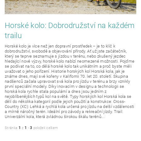
Horské kolo: Dobrodružství na každém
trailu
Horské kolo je více než jen dopravní prostředek – je to klíč k
dobrodružství, svobodě a objevování přírody. Ať už jste začátečník,
který se teprve seznamuje s jízdou v terénu, nebo zkušený jezdec
hledající nové výzvy, horské kolo nabízí neomezené možnosti. Pojďme
se podívat na to, co dělá horské kolo tak unikátním a proč byste měli
uvažovat o jeho pořízení. Historie horských kol Horská kola, jak je
známe dnes, mají své kořeny v Kalifornii 70. let 20. století. Skupina
nadšenců začala upravovat svá kola pro jízdu v terénu a brzy vznikly
první speciální modely. Díky inovacím v designu a technologii se
horská kola rychle stala populární a dnes jsou jedním z
nejoblíbenějších typů kol na světě. Typy horských kol Horská kola se
dělí do několika kategorií podle jejich použití a konstrukce: Cross-
Country (XC): Lehká a rychlá kola určená pro jízdu na delší vzdálenosti
a mírně náročný terén. Ideální pro závody a rekreační jízdy. Trail:
Univerzální kola, která zvládnou širokou škálu terénů...
1
1
3
Stránka
z
-
položek celkem