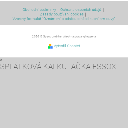
|
|
Obchodní podmínky
Ochrana osobních údajů
|
Zásady používání cookies
Vzorový formulář "Oznámení o odstoupení od kupní smlouvy"
2026 © Spectrumbike, všechna práva vyhrazena
Vytvořil Shoptet
×
SPLÁTKOVÁ KALKULAČKA ESSOX