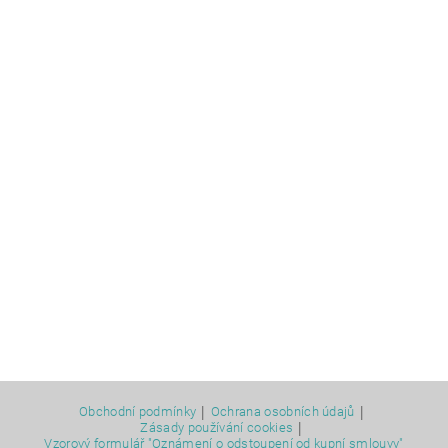
|
|
Obchodní podmínky
Ochrana osobních údajů
|
Zásady používání cookies
Vzorový formulář "Oznámení o odstoupení od kupní smlouvy"