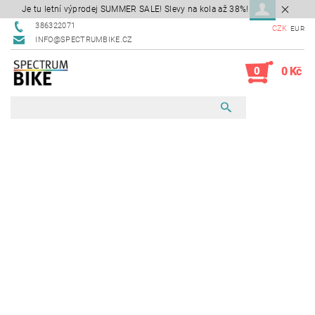
Je tu letní výprodej SUMMER SALE! Slevy na kola až 38%!
386322071
CZK
EUR
INFO@SPECTRUMBIKE.CZ
0
0 Kč