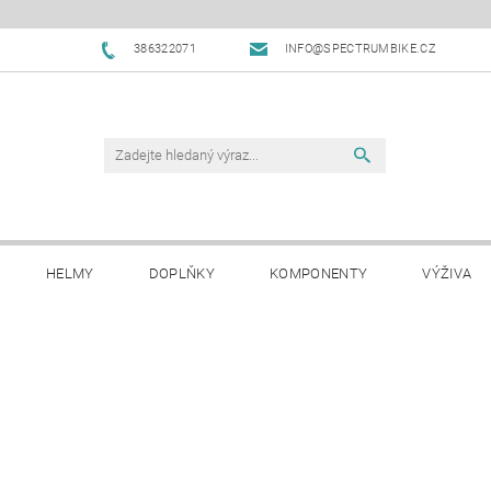
386322071
INFO@SPECTRUMBIKE.CZ
HELMY
DOPLŇKY
KOMPONENTY
VÝŽIVA
OBCHODNÍ PODMÍNKY
NAPIŠTE NÁM
BLOG