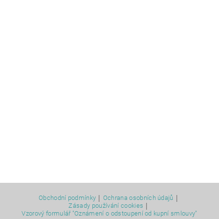
|
|
Obchodní podmínky
Ochrana osobních údajů
|
Zásady používání cookies
Vzorový formulář "Oznámení o odstoupení od kupní smlouvy"