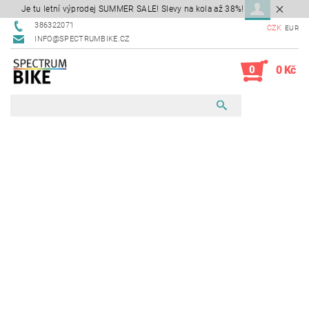
Je tu letní výprodej SUMMER SALE! Slevy na kola až 38%!
386322071
CZK
EUR
INFO@SPECTRUMBIKE.CZ
0
0 Kč