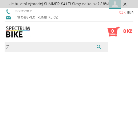
Je tu letní výprodej SUMMER SALE! Slevy na kola až 38%!
386322071
CZK
EUR
INFO@SPECTRUMBIKE.CZ
0
0 Kč