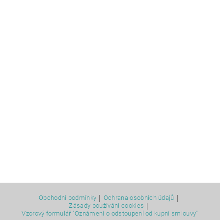
|
|
Obchodní podmínky
Ochrana osobních údajů
|
Zásady používání cookies
Vzorový formulář "Oznámení o odstoupení od kupní smlouvy"