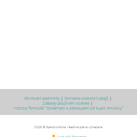
|
|
Obchodní podmínky
Ochrana osobních údajů
|
Zásady používání cookies
Vzorový formulář "Oznámení o odstoupení od kupní smlouvy"
2026 © Spectrumbike, všechna práva vyhrazena