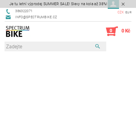
Je tu letní výprodej SUMMER SALE! Slevy na kola až 38%!
386322071
CZK
EUR
INFO@SPECTRUMBIKE.CZ
0
0 Kč