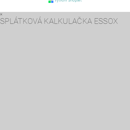
Vytvořil Shoptet
×
SPLÁTKOVÁ KALKULAČKA ESSOX