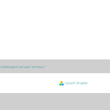
o odstoupení od kupní smlouvy"
Vytvořil Shoptet