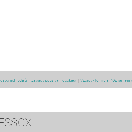
|
|
osobních údajů
Zásady používání cookies
Vzorový formulář "Oznámení 
 ESSOX