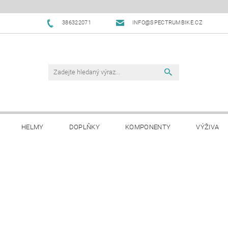
386322071
INFO@SPECTRUMBIKE.CZ
HELMY
DOPLŇKY
KOMPONENTY
VÝŽIVA
OBCHODNÍ PODMÍNKY
NAPIŠTE NÁM
BLOG