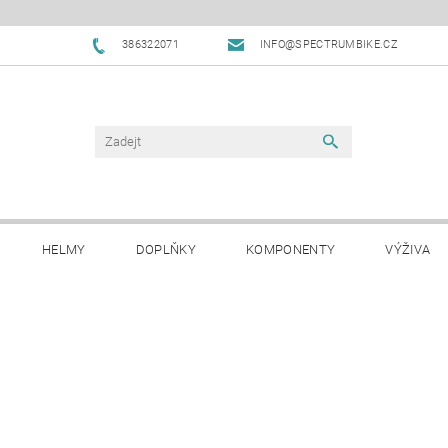
386322071
INFO@SPECTRUMBIKE.CZ
HELMY
DOPLŇKY
KOMPONENTY
VÝŽIVA
OBCHODNÍ PODMÍNKY
NAPIŠTE NÁM
BLOG