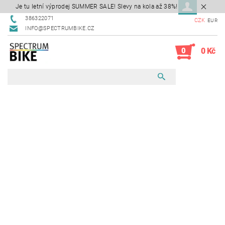
Je tu letní výprodej SUMMER SALE! Slevy na kola až 38%!
386322071
CZK
EUR
INFO@SPECTRUMBIKE.CZ
0
0 Kč