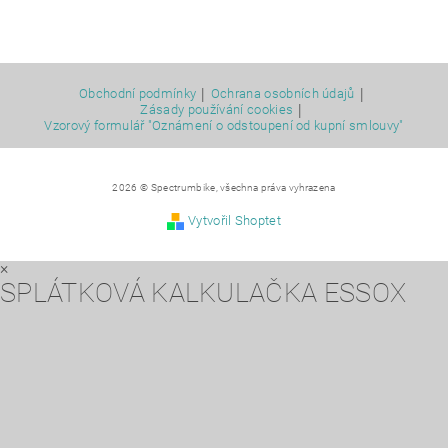
|
|
Obchodní podmínky
Ochrana osobních údajů
|
Zásady používání cookies
Vzorový formulář "Oznámení o odstoupení od kupní smlouvy"
2026 © Spectrumbike, všechna práva vyhrazena
Vytvořil Shoptet
×
SPLÁTKOVÁ KALKULAČKA ESSOX