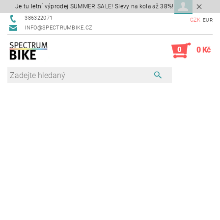
Je tu letní výprodej SUMMER SALE! Slevy na kola až 38%!
386322071
CZK
EUR
INFO@SPECTRUMBIKE.CZ
0
0 Kč