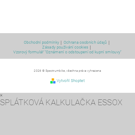
|
|
Obchodní podmínky
Ochrana osobních údajů
|
Zásady používání cookies
Vzorový formulář "Oznámení o odstoupení od kupní smlouvy"
2026 © Spectrumbike, všechna práva vyhrazena
Vytvořil Shoptet
×
SPLÁTKOVÁ KALKULAČKA ESSOX