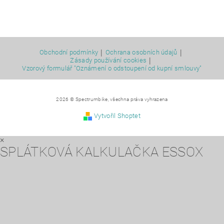
|
|
Obchodní podmínky
Ochrana osobních údajů
|
Zásady používání cookies
Vzorový formulář "Oznámení o odstoupení od kupní smlouvy"
2026 © Spectrumbike, všechna práva vyhrazena
Vytvořil Shoptet
×
SPLÁTKOVÁ KALKULAČKA ESSOX