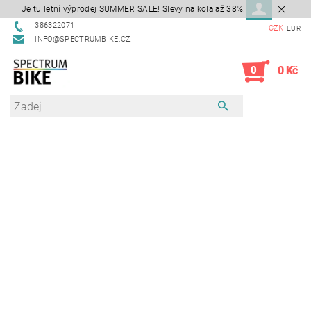
Je tu letní výprodej SUMMER SALE! Slevy na kola až 38%!
386322071
CZK
EUR
INFO@SPECTRUMBIKE.CZ
0
0 Kč