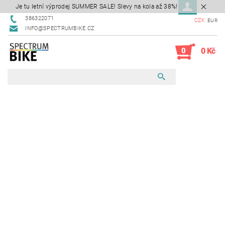
Je tu letní výprodej SUMMER SALE! Slevy na kola až 38%!
386322071
CZK
EUR
INFO@SPECTRUMBIKE.CZ
0
0 Kč