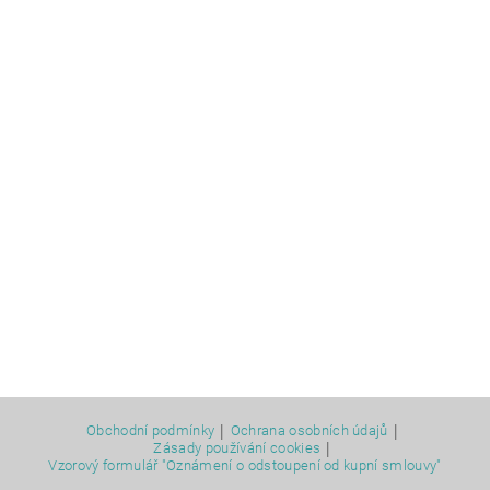
|
|
Obchodní podmínky
Ochrana osobních údajů
|
Zásady používání cookies
Vzorový formulář "Oznámení o odstoupení od kupní smlouvy"