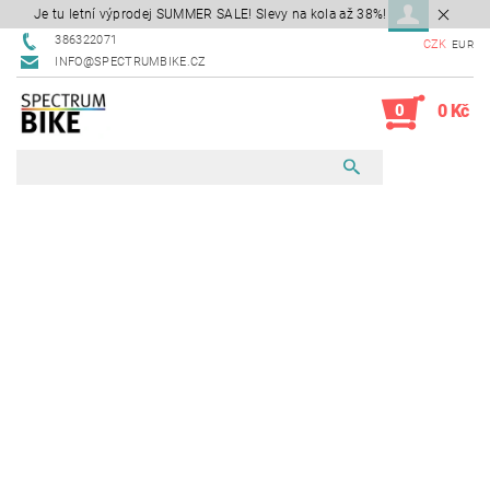
Je tu letní výprodej SUMMER SALE! Slevy na kola až 38%!
386322071
CZK
EUR
INFO@SPECTRUMBIKE.CZ
0
0 Kč