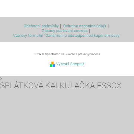
|
|
Obchodní podmínky
Ochrana osobních údajů
|
Zásady používání cookies
Vzorový formulář "Oznámení o odstoupení od kupní smlouvy"
2026 © Spectrumbike, všechna práva vyhrazena
Vytvořil Shoptet
×
SPLÁTKOVÁ KALKULAČKA ESSOX