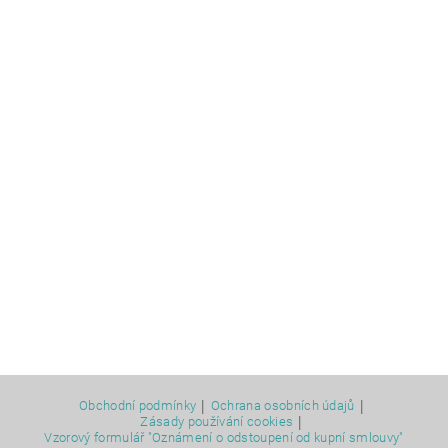
|
|
Obchodní podmínky
Ochrana osobních údajů
|
Zásady používání cookies
Vzorový formulář "Oznámení o odstoupení od kupní smlouvy"