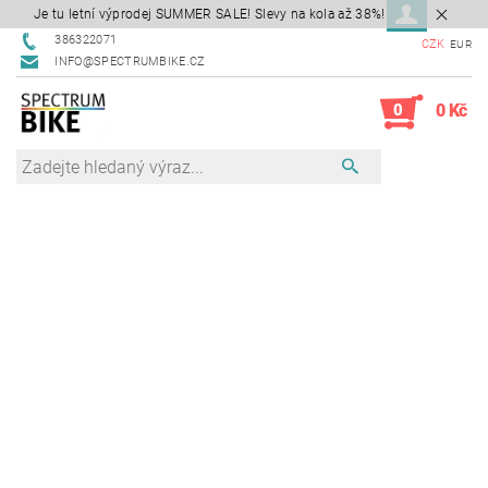
Je tu letní výprodej SUMMER SALE! Slevy na kola až 38%!
386322071
CZK
EUR
INFO@SPECTRUMBIKE.CZ
0
0 Kč