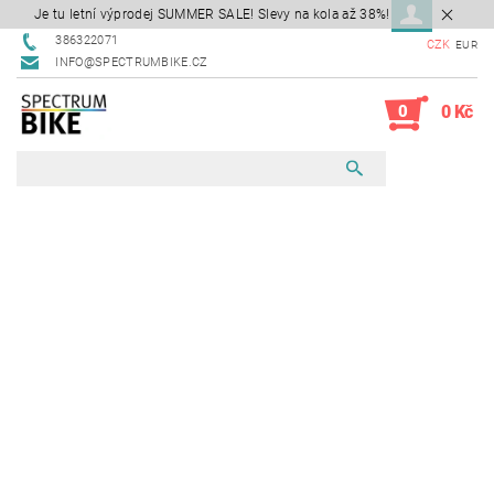
Je tu letní výprodej SUMMER SALE! Slevy na kola až 38%!
386322071
CZK
EUR
INFO@SPECTRUMBIKE.CZ
0
0 Kč