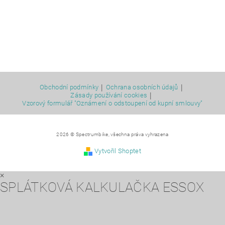
|
|
Obchodní podmínky
Ochrana osobních údajů
|
Zásady používání cookies
Vzorový formulář "Oznámení o odstoupení od kupní smlouvy"
2026 © Spectrumbike, všechna práva vyhrazena
Vytvořil Shoptet
×
SPLÁTKOVÁ KALKULAČKA ESSOX