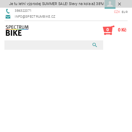
Je tu letní výprodej SUMMER SALE! Slevy na kola až 38%!
386322071
CZK
EUR
INFO@SPECTRUMBIKE.CZ
0
0 Kč