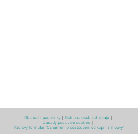
|
|
Obchodní podmínky
Ochrana osobních údajů
|
Zásady používání cookies
Vzorový formulář "Oznámení o odstoupení od kupní smlouvy"