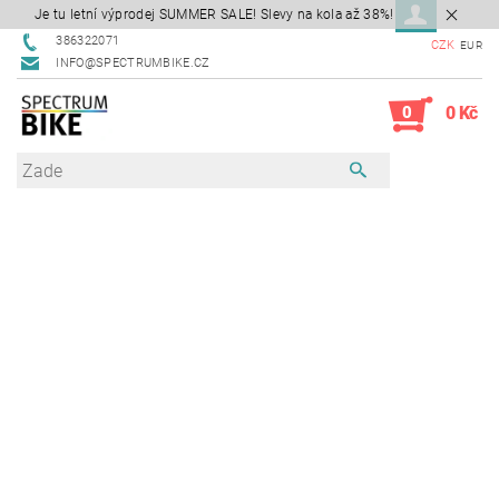
Je tu letní výprodej SUMMER SALE! Slevy na kola až 38%!
386322071
CZK
EUR
INFO@SPECTRUMBIKE.CZ
0
0 Kč