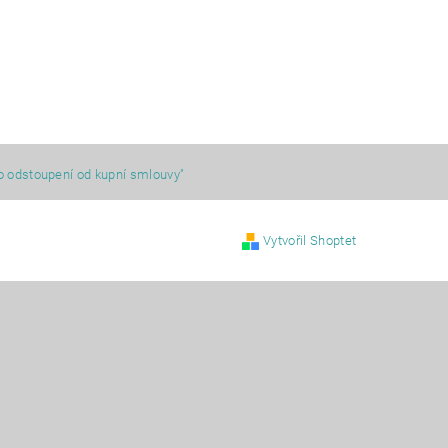
o odstoupení od kupní smlouvy"
Vytvořil Shoptet