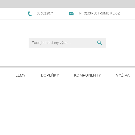
386322071
INFO@SPECTRUMBIKE.CZ
HELMY
DOPLŇKY
KOMPONENTY
VÝŽIVA
OBCHODNÍ PODMÍNKY
NAPIŠTE NÁM
BLOG