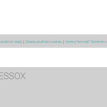
|
|
osobních údajů
Zásady používání cookies
Vzorový formulář "Oznámení 
 ESSOX