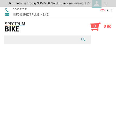
Je tu letní výprodej SUMMER SALE! Slevy na kola až 38%!
386322071
CZK
EUR
INFO@SPECTRUMBIKE.CZ
0
0 Kč