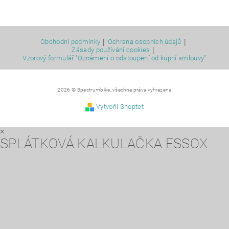
|
|
Obchodní podmínky
Ochrana osobních údajů
|
Zásady používání cookies
Vzorový formulář "Oznámení o odstoupení od kupní smlouvy"
2026 © Spectrumbike, všechna práva vyhrazena
Vytvořil Shoptet
×
SPLÁTKOVÁ KALKULAČKA ESSOX