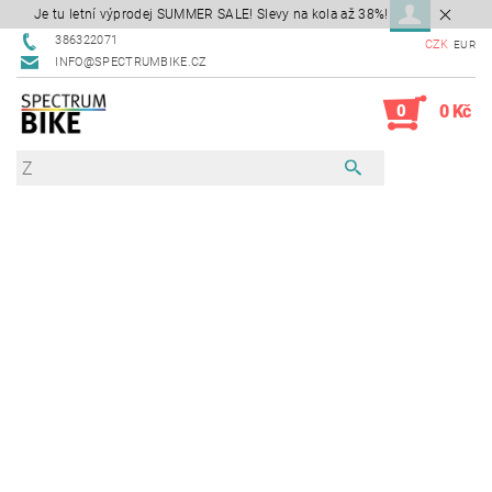
Je tu letní výprodej SUMMER SALE! Slevy na kola až 38%!
386322071
CZK
EUR
INFO@SPECTRUMBIKE.CZ
0
0 Kč