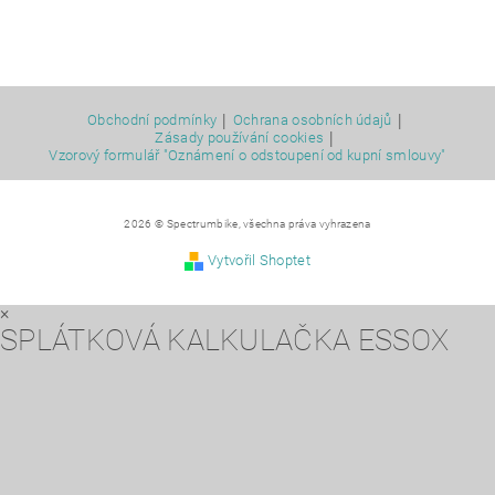
|
|
Obchodní podmínky
Ochrana osobních údajů
|
Zásady používání cookies
Vzorový formulář "Oznámení o odstoupení od kupní smlouvy"
2026 © Spectrumbike, všechna práva vyhrazena
Vytvořil Shoptet
×
SPLÁTKOVÁ KALKULAČKA ESSOX