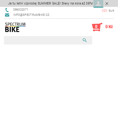
Je tu letní výprodej SUMMER SALE! Slevy na kola až 38%!
386322071
CZK
EUR
INFO@SPECTRUMBIKE.CZ
0
0 Kč