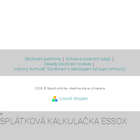
|
|
Obchodní podmínky
Ochrana osobních údajů
|
Zásady používání cookies
Vzorový formulář "Oznámení o odstoupení od kupní smlouvy"
2026 © Spectrumbike, všechna práva vyhrazena
Vytvořil Shoptet
×
SPLÁTKOVÁ KALKULAČKA ESSOX