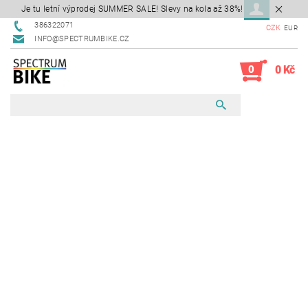
Je tu letní výprodej SUMMER SALE! Slevy na kola až 38%!
386322071
CZK
EUR
INFO@SPECTRUMBIKE.CZ
0
0 Kč