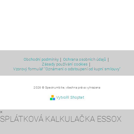
|
|
Obchodní podmínky
Ochrana osobních údajů
|
Zásady používání cookies
Vzorový formulář "Oznámení o odstoupení od kupní smlouvy"
2026 © Spectrumbike, všechna práva vyhrazena
Vytvořil Shoptet
×
SPLÁTKOVÁ KALKULAČKA ESSOX