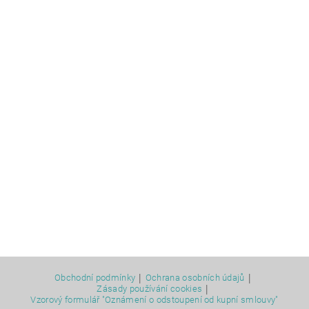
|
|
Obchodní podmínky
Ochrana osobních údajů
|
Zásady používání cookies
Vzorový formulář "Oznámení o odstoupení od kupní smlouvy"