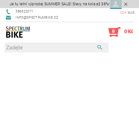
Je tu letní výprodej SUMMER SALE! Slevy na kola až 38%!
386322071
CZK
EUR
INFO@SPECTRUMBIKE.CZ
0
0 Kč