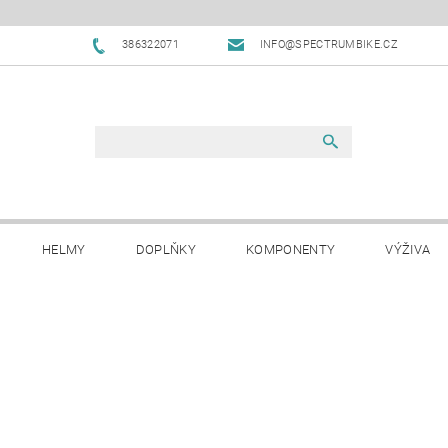
386322071
INFO@SPECTRUMBIKE.CZ
HELMY
DOPLŇKY
KOMPONENTY
VÝŽIVA
OBCHODNÍ PODMÍNKY
NAPIŠTE NÁM
BLOG