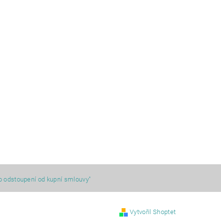
o odstoupení od kupní smlouvy"
Vytvořil Shoptet