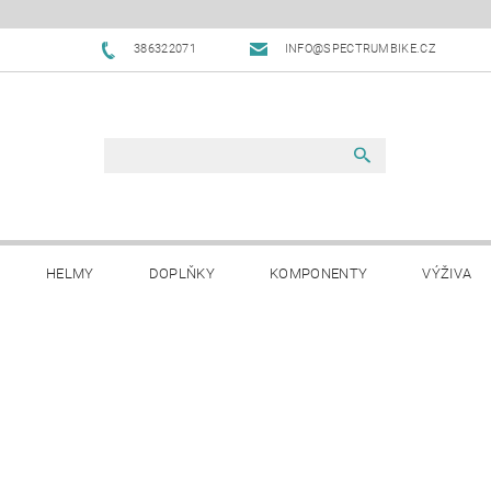
386322071
INFO@SPECTRUMBIKE.CZ
HELMY
DOPLŇKY
KOMPONENTY
VÝŽIVA
OBCHODNÍ PODMÍNKY
NAPIŠTE NÁM
BLOG