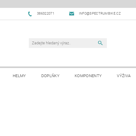
386322071
INFO@SPECTRUMBIKE.CZ
HELMY
DOPLŇKY
KOMPONENTY
VÝŽIVA
OBCHODNÍ PODMÍNKY
NAPIŠTE NÁM
BLOG