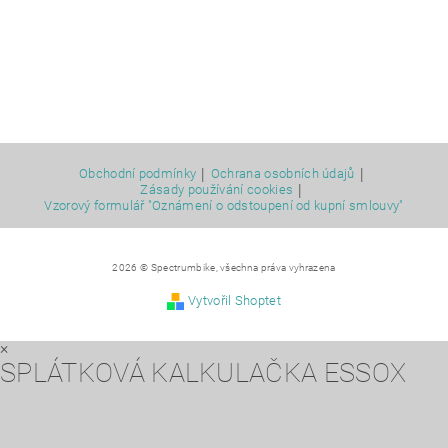
|
|
Obchodní podmínky
Ochrana osobních údajů
|
Zásady používání cookies
Vzorový formulář "Oznámení o odstoupení od kupní smlouvy"
2026 © Spectrumbike, všechna práva vyhrazena
Vytvořil Shoptet
×
SPLÁTKOVÁ KALKULAČKA ESSOX