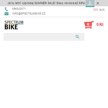
Je tu letní výprodej SUMMER SALE! Slevy na kola až 38%!
386322071
CZK
EUR
INFO@SPECTRUMBIKE.CZ
0
0 Kč