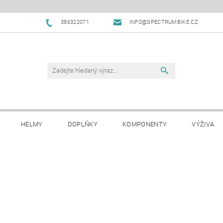
386322071
INFO@SPECTRUMBIKE.CZ
HELMY
DOPLŇKY
KOMPONENTY
VÝŽIVA
OBCHODNÍ PODMÍNKY
NAPIŠTE NÁM
BLOG