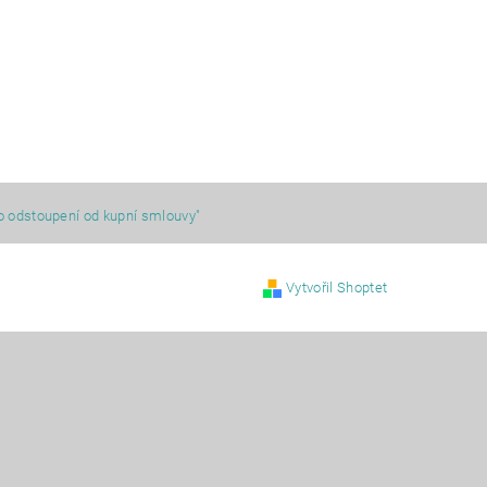
o odstoupení od kupní smlouvy"
Vytvořil Shoptet