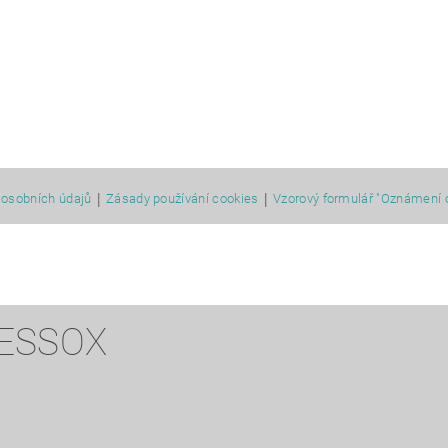
|
|
osobních údajů
Zásady používání cookies
Vzorový formulář "Oznámení 
 ESSOX