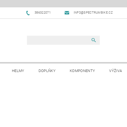
386322071
INFO@SPECTRUMBIKE.CZ
HELMY
DOPLŇKY
KOMPONENTY
VÝŽIVA
OBCHODNÍ PODMÍNKY
NAPIŠTE NÁM
BLOG