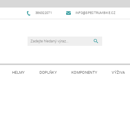
386322071
INFO@SPECTRUMBIKE.CZ
HELMY
DOPLŇKY
KOMPONENTY
VÝŽIVA
OBCHODNÍ PODMÍNKY
NAPIŠTE NÁM
BLOG