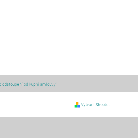
o odstoupení od kupní smlouvy"
Vytvořil Shoptet