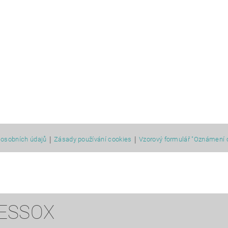
|
|
osobních údajů
Zásady používání cookies
Vzorový formulář "Oznámení 
 ESSOX