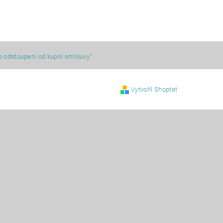
o odstoupení od kupní smlouvy"
Vytvořil Shoptet