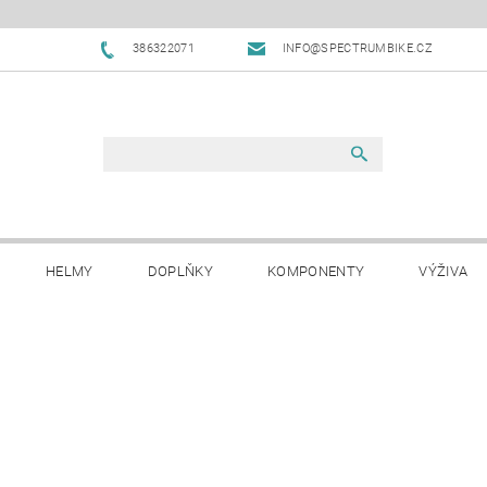
386322071
INFO@SPECTRUMBIKE.CZ
HELMY
DOPLŇKY
KOMPONENTY
VÝŽIVA
OBCHODNÍ PODMÍNKY
NAPIŠTE NÁM
BLOG