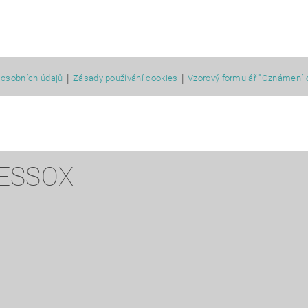
|
|
osobních údajů
Zásady používání cookies
Vzorový formulář "Oznámení 
 ESSOX