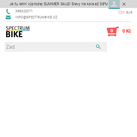
Je tu letní výprodej SUMMER SALE! Slevy na kola až 38%!
386322071
CZK
EUR
INFO@SPECTRUMBIKE.CZ
0
0 Kč