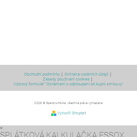
|
|
Obchodní podmínky
Ochrana osobních údajů
|
Zásady používání cookies
Vzorový formulář "Oznámení o odstoupení od kupní smlouvy"
2026 © Spectrumbike, všechna práva vyhrazena
Vytvořil Shoptet
×
SPLÁTKOVÁ KALKULAČKA ESSOX