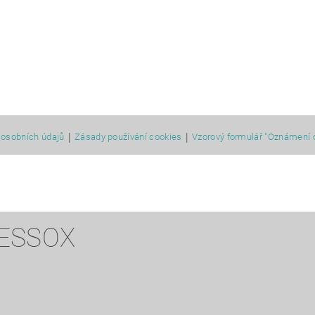
|
|
osobních údajů
Zásady používání cookies
Vzorový formulář "Oznámení 
 ESSOX