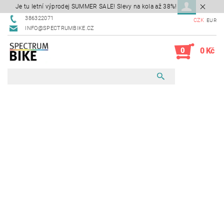
Je tu letní výprodej SUMMER SALE! Slevy na kola až 38%!
386322071
CZK
EUR
INFO@SPECTRUMBIKE.CZ
0
0 Kč