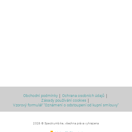
|
|
Obchodní podmínky
Ochrana osobních údajů
|
Zásady používání cookies
Vzorový formulář "Oznámení o odstoupení od kupní smlouvy"
2026 © Spectrumbike, všechna práva vyhrazena