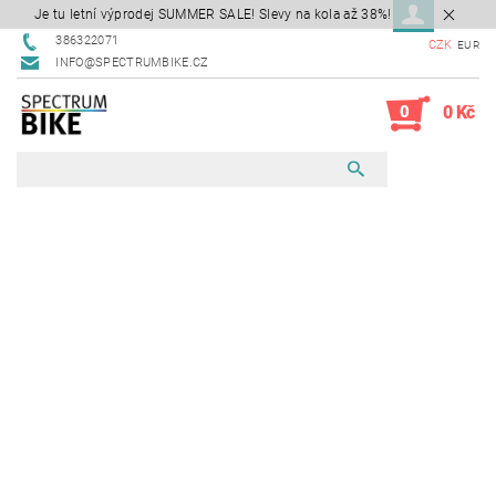
Je tu letní výprodej SUMMER SALE! Slevy na kola až 38%!
386322071
CZK
EUR
INFO@SPECTRUMBIKE.CZ
0
0 Kč