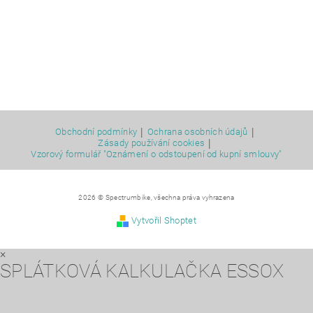
|
|
Obchodní podmínky
Ochrana osobních údajů
|
Zásady používání cookies
Vzorový formulář "Oznámení o odstoupení od kupní smlouvy"
2026 © Spectrumbike, všechna práva vyhrazena
Vytvořil Shoptet
×
SPLÁTKOVÁ KALKULAČKA ESSOX