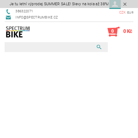
Je tu letní výprodej SUMMER SALE! Slevy na kola až 38%!
386322071
CZK
EUR
INFO@SPECTRUMBIKE.CZ
0
0 Kč