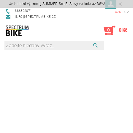
Je tu letní výprodej SUMMER SALE! Slevy na kola až 38%!
386322071
CZK
EUR
INFO@SPECTRUMBIKE.CZ
0
0 Kč