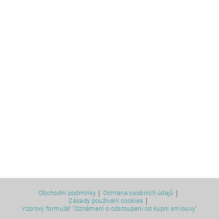
|
|
Obchodní podmínky
Ochrana osobních údajů
|
Zásady používání cookies
Vzorový formulář "Oznámení o odstoupení od kupní smlouvy"