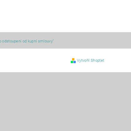
o odstoupení od kupní smlouvy"
Vytvořil Shoptet