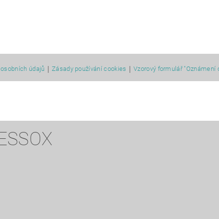
|
|
osobních údajů
Zásady používání cookies
Vzorový formulář "Oznámení 
 ESSOX