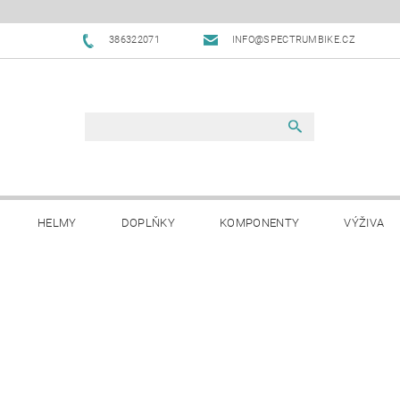
386322071
INFO@SPECTRUMBIKE.CZ
HELMY
DOPLŇKY
KOMPONENTY
VÝŽIVA
OBCHODNÍ PODMÍNKY
NAPIŠTE NÁM
BLOG