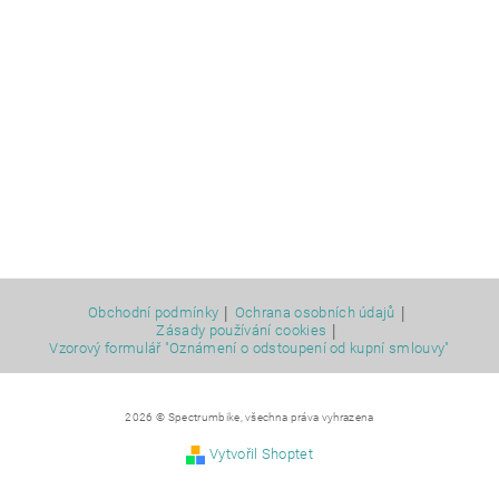
|
|
Obchodní podmínky
Ochrana osobních údajů
|
Zásady používání cookies
Vzorový formulář "Oznámení o odstoupení od kupní smlouvy"
2026 © Spectrumbike, všechna práva vyhrazena
Vytvořil Shoptet