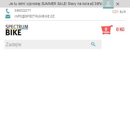
Je tu letní výprodej SUMMER SALE! Slevy na kola až 38%!
386322071
CZK
EUR
INFO@SPECTRUMBIKE.CZ
0
0 Kč