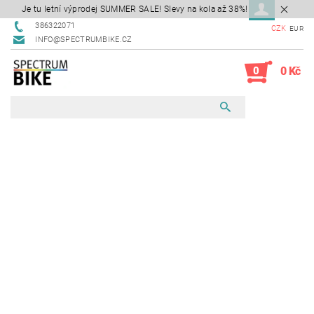
Je tu letní výprodej SUMMER SALE! Slevy na kola až 38%!
386322071
CZK
EUR
INFO@SPECTRUMBIKE.CZ
0
0 Kč