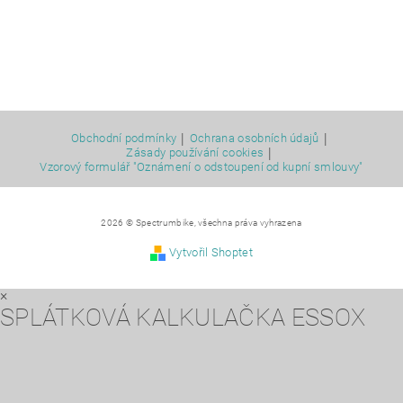
|
|
Obchodní podmínky
Ochrana osobních údajů
|
Zásady používání cookies
Vzorový formulář "Oznámení o odstoupení od kupní smlouvy"
2026 © Spectrumbike, všechna práva vyhrazena
Vytvořil Shoptet
×
SPLÁTKOVÁ KALKULAČKA ESSOX