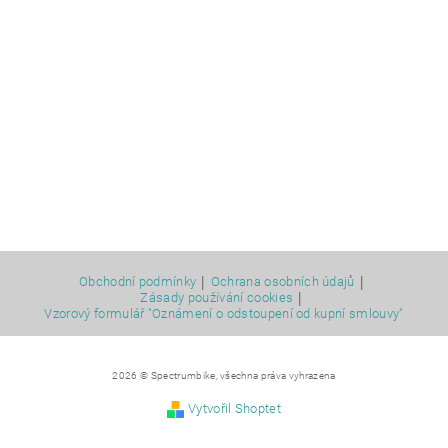
|
|
Obchodní podmínky
Ochrana osobních údajů
|
Zásady používání cookies
Vzorový formulář "Oznámení o odstoupení od kupní smlouvy"
2026 © Spectrumbike, všechna práva vyhrazena
Vytvořil Shoptet