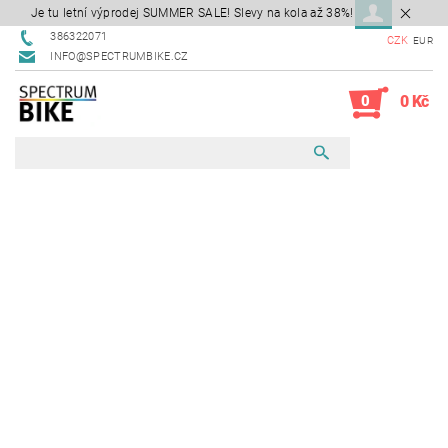
Je tu letní výprodej SUMMER SALE! Slevy na kola až 38%!
386322071
CZK
EUR
INFO@SPECTRUMBIKE.CZ
0
0 Kč