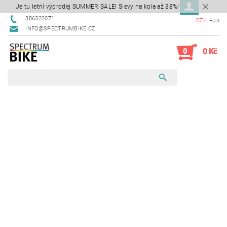
Je tu letní výprodej SUMMER SALE! Slevy na kola až 38%!
386322071
CZK
EUR
INFO@SPECTRUMBIKE.CZ
0
0 Kč