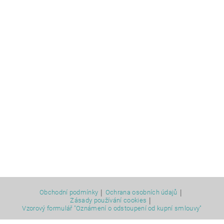
|
|
Obchodní podmínky
Ochrana osobních údajů
|
Zásady používání cookies
Vzorový formulář "Oznámení o odstoupení od kupní smlouvy"