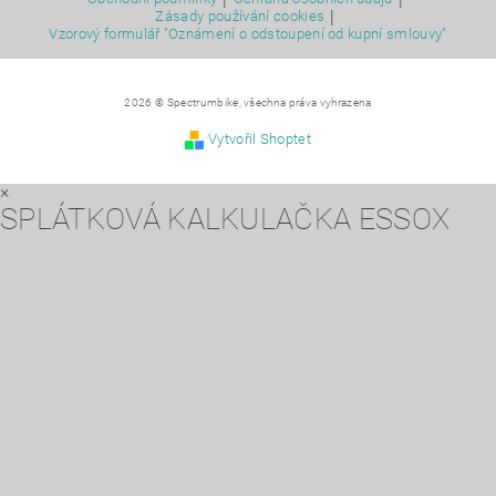
|
Zásady používání cookies
Vzorový formulář "Oznámení o odstoupení od kupní smlouvy"
2026 © Spectrumbike, všechna práva vyhrazena
Vytvořil Shoptet
×
SPLÁTKOVÁ KALKULAČKA ESSOX