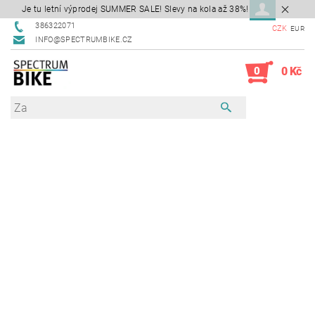
Je tu letní výprodej SUMMER SALE! Slevy na kola až 38%!
386322071
CZK
EUR
INFO@SPECTRUMBIKE.CZ
0
0 Kč