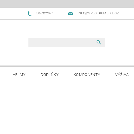
386322071
INFO@SPECTRUMBIKE.CZ
HELMY
DOPLŇKY
KOMPONENTY
VÝŽIVA
OBCHODNÍ PODMÍNKY
NAPIŠTE NÁM
BLOG