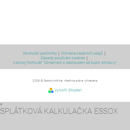
|
|
Obchodní podmínky
Ochrana osobních údajů
|
Zásady používání cookies
Vzorový formulář "Oznámení o odstoupení od kupní smlouvy"
2026 © Spectrumbike, všechna práva vyhrazena
Vytvořil Shoptet
×
SPLÁTKOVÁ KALKULAČKA ESSOX