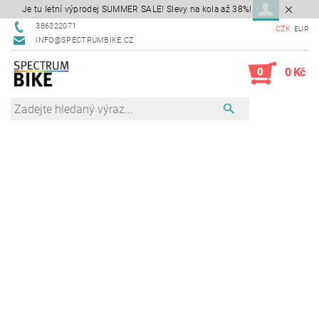
Je tu letní výprodej SUMMER SALE! Slevy na kola až 38%!
386322071
CZK
EUR
INFO@SPECTRUMBIKE.CZ
0
0 Kč